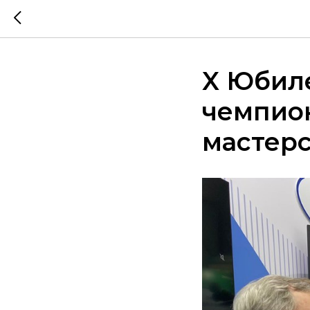
X Юбил
чемпио
мастер