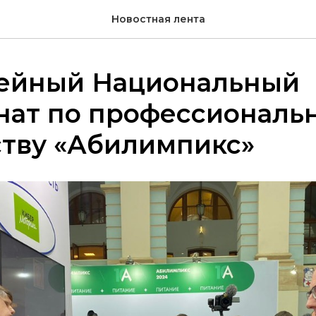
Новостная лента
ейный Национальный
нат по профессиональ
ству «Абилимпикс»