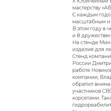
X Юбилейный 
мастерству «Аб
С каждым годо
масштабным и
В этом году в 
и 8 дружествен
На стенде Мин
изделия для л
Стенд компани
России Дмитри
работе Новико
компании, Вла
обратил внима
участников СВ
корсетами. Та
гидрореабилит