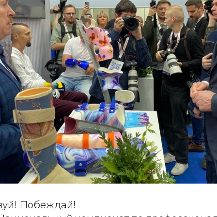
вуй! Побеждай!