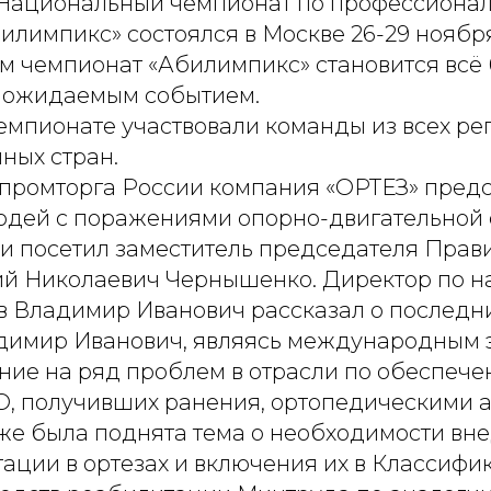
Национальный чемпионат по профессиона
илимпикс» состоялся в Москве 26-29 ноябр
м чемпионат «Абилимпикс» становится всё
 ожидаемым событием.
чемпионате участвовали команды из всех р
ных стран.
промторга России компания «ОРТЕЗ» предс
юдей с поражениями опорно-двигательной 
и посетил заместитель председателя Прав
й Николаевич Чернышенко. Директор по н
в Владимир Иванович рассказал о последн
димир Иванович, являясь международным 
ние на ряд проблем в отрасли по обеспеч
О, получивших ранения, ортопедическими 
кже была поднята тема о необходимости вн
ации в ортезах и включения их в Классиф