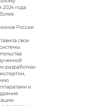
льному
я 2024 года
 более
егионов России
тавила свои
системы.
ительства
аученной
их разработках
экспертом,
ению
аппаратами и
едрения
икацию